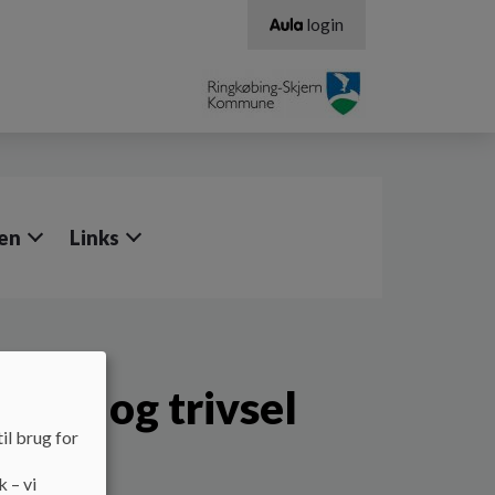
login
en
Links
færd og trivsel
il brug for
rd og trivsel.
k – vi