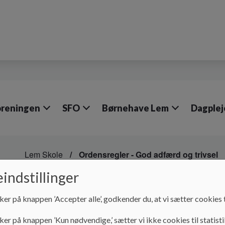
oreningen
SFO
Børnehave Lem
Dagplej
Lem Skole
Ordensregler - God adfærd og trivsel
indstillinger
Ordensregler - God ad
ker på knappen ’Accepter alle’, godkender du, at vi sætter cookies t
Her kan I læse om skolens regler ordensregler for god adfæ
ker på knappen ’Kun nødvendige,’ sætter vi ikke cookies til statisti