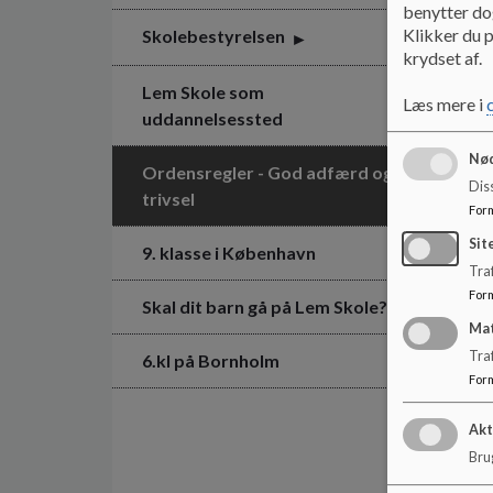
benytter dog
Klikker du p
Skolebestyrelsen
krydset af.
Lem Skole som
Læs mere i
uddannelsessted
Nød
Ordensregler - God adfærd og
Dis
trivsel
For
Sit
9. klasse i København
Traf
For
Skal dit barn gå på Lem Skole?
Ma
Tra
6.kl på Bornholm
For
Akt
Brug