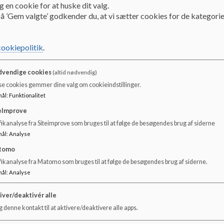
 en cookie for at huske dit valg.
Dokumenter
å ’Gem valgte’ godkender du, at vi sætter cookies for de kategorie
Ordensregler for god adfærd og trivsel
cookiepolitik
.
vendige cookies
(altid nødvendig)
se cookies gemmer dine valg om cookieindstillinger.
mål
:
Funktionalitet
eImprove
ikanalyse fra Siteimprove som bruges til at følge de besøgendes brug af siderne
mål
:
Analyse
tomo
fikanalyse fra Matomo som bruges til at følge de besøgendes brug af siderne.
mål
:
Analyse
iver/deaktivér alle
 denne kontakt til at aktivere/deaktivere alle apps.