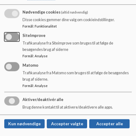
o
l
Nødvendige cookies
(altid nødvendig)
d
Disse cookies gemmer dine valg om cookieindstillinger.
e
Formål
:
Funktionalitet
t
SiteImprove
Trafikanalyse fra Siteimprove som bruges til at følge de
besøgendes brug af siderne
Formål
:
Analyse
Matomo
Trafikanalyse fra Matomo som bruges til at følge de besøgendes
brug af siderne.
Formål
:
Analyse
Lem Stationsskole
Skolegade 34, 6940 Lem St.
Aktiver/deaktivér alle
Brug denne kontakt til at aktivere/deaktivere alle apps.
lem-stationsskole@rksk.dk
+45 99 74 18 00
Kun nødvendige
Accepter valgte
Accepter alle
EAN NR.
5798004734995
Tilgængelighedserklæring