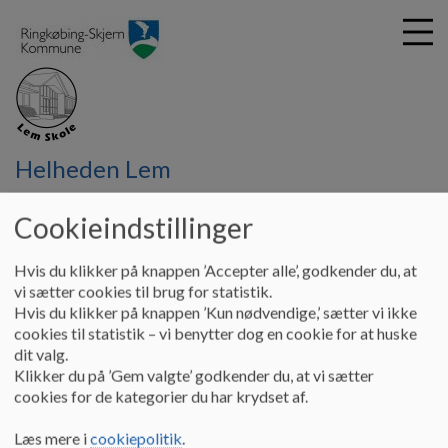
G
Helheden Lem
å
Lem Skole
Praktisk Info
Skolemælk
t
Cookieindstillinger
i
Skolemælk
l
h
Hvis du klikker på knappen ’Accepter alle’, godkender du, at
o
vi sætter cookies til brug for statistik.
v
På Lem Stationsskole er det muligt at bestille skolemælk til
Hvis du klikker på knappen ’Kun nødvendige,’ sætter vi ikke
e
elever i 0. – 3. kl.
cookies til statistik – vi benytter dog en cookie for at huske
d
dit valg.
Vi udbyder kun mælk af forskellig karakter, men ingen
i
Klikker du på ’Gem valgte’ godkender du, at vi sætter
kakaomælk eller juice.
n
cookies for de kategorier du har krydset af.
d
h
Læs mere i
cookiepolitik
.