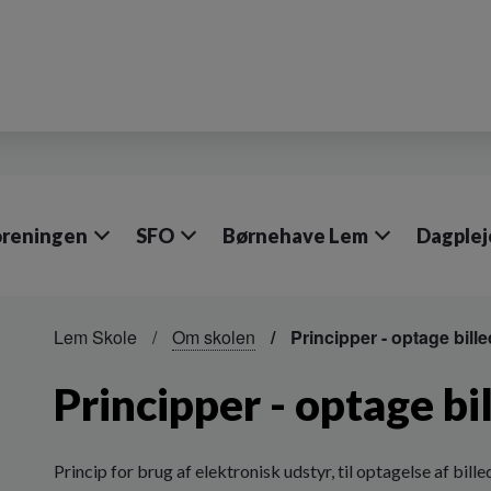
oreningen
SFO
Børnehave Lem
Dagplej
Lem Skole
Om skolen
Principper - optage bille
Principper - optage bi
Princip for brug af elektronisk udstyr, til optagelse af bil