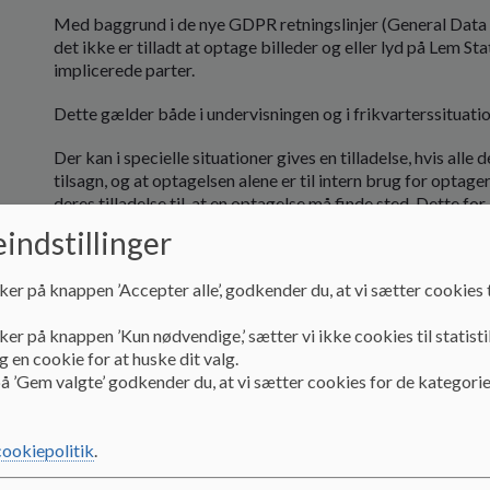
Med baggrund i de nye GDPR retningslinjer (General Data
det ikke er tilladt at optage billeder og eller lyd på Lem 
implicerede parter.
Dette gælder både i undervisningen og i frikvarterssituatio
Der kan i specielle situationer gives en tilladelse, hvis all
tilsagn, og at optagelsen alene er til intern brug for optag
deres tilladelse til, at en optagelse må finde sted. Dette for 
parter er indforstået og har givet et positivt tilsagn om at
indstillinger
Ved overtrædelse af disse regler inddrages optageudstyret
ker på knappen ’Accepter alle’, godkender du, at vi sætter cookies t
Forældrene til den person / de personer som har overtrådt 
på at afhente deres børn på skolen, og lave en aftale med l
ker på knappen ’Kun nødvendige,’ sætter vi ikke cookies til statisti
 en cookie for at huske dit valg.
Ved de arrangementer hvor forældre er en del af skoledage
å ’Gem valgte’ godkender du, at vi sætter cookies for de kategorie
translokation mm. opfordres forældrene til kun at tage bill
fremgår tydeligt på billedet, er det ikke tilladt at offentlig
sørge for fotos på sådanne dage, som deles via Aula, hvil
cookiepolitik
.
Lem Stations Skole, 24. oktober 2018