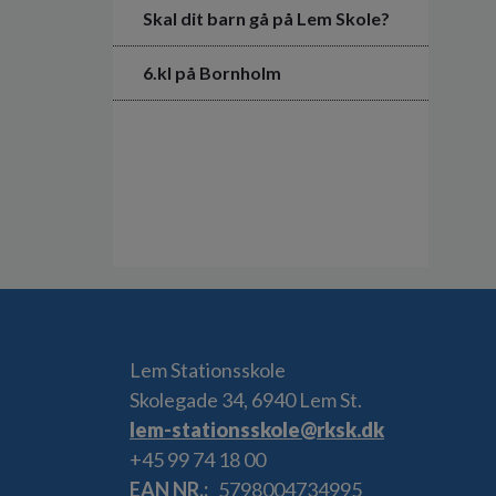
Skal dit barn gå på Lem Skole?
6.kl på Bornholm
Lem Stationsskole
Skolegade 34, 6940 Lem St.
lem-stationsskole@rksk.dk
+45 99 74 18 00
EAN NR.
5798004734995