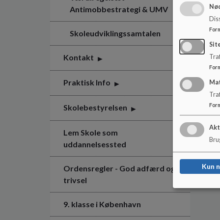
Nød
Antimobbestrategi & UMV
Dis
For
Skoleudviklingssamtalen
Sit
Kontakt
Traf
For
Praktisk Info
Ma
Tra
For
Skolebestyrelsen
Akt
Lem Skole som
Brug
uddannelsessted
Kun 
Ordensregler - God adfærd og
trivsel
9. klasse i København