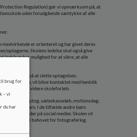
 Protection Regulation) gør vi opmærksom på, at
Stationsskole uden forudgående samtykke af alle
ner.
e de medvirkende er orienteret og har givet deres
eren/optagerne. Skolens ledelse skal også give
at ledelsen har mulighed for at sikre, at alle
 medvirke.
 med henblik på at slette optagelsen.
il brug for
skolens princip, vil blive kontaktet med henblik
edelsen om det videre skoleforløb.
k – vi
n f. eks. luciaoptog, sæbekasseløb, motionsdag,
r du har
eder af eget barn. I de tilfælde andre børn
gøre disse billeder på social medier. Skolen vil
ket må begrænse behovet for fotografering.