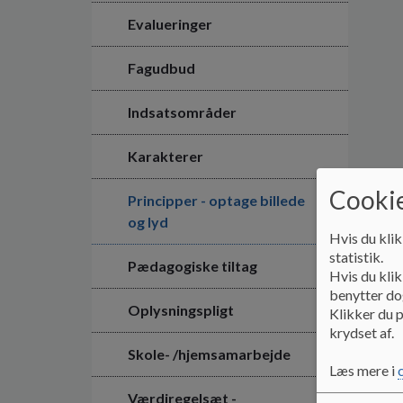
Evalueringer
Fagudbud
Indsatsområder
Karakterer
Cookie
Principper - optage billede
og lyd
Hvis du klik
statistik.
Pædagogiske tiltag
Hvis du klik
benytter dog
Oplysningspligt
Klikker du p
krydset af.
Skole- /hjemsamarbejde
Læs mere i
Værdiregelsæt -