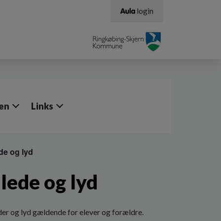
login
en
Links
de og lyd
llede og lyd
leder og lyd gældende for elever og forældre.