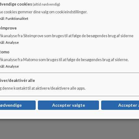
vendige cookies
(altid nødvendig)
Redigeret oktober 2019
se cookies gemmer dine valg om cookieindstillinger.
mål
:
Funktionalitet
Marianne Kipker
eImprove
ikanalyse fra Siteimprove som bruges til at følge de besøgendes brug af siderne
mål
:
Analyse
tomo
fikanalyse fra Matomo som bruges til at følge de besøgendes brug af siderne.
mål
:
Analyse
iver/deaktivér alle
 denne kontakt til at aktivere/deaktivere alle apps.
nødvendige
Accepter valgte
Accepter 