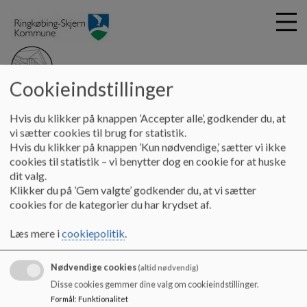
Cookieindstillinger
G
Helheden Lem
Hvis du klikker på knappen ’Accepter alle’, godkender du, at
å
Børnehave Lem
Forældrebetaling - Troldehuset
vi sætter cookies til brug for statistik.
t
Hvis du klikker på knappen ’Kun nødvendige,’ sætter vi ikke
i
cookies til statistik – vi benytter dog en cookie for at huske
Forældrebetaling - Troldehuset
l
dit valg.
h
Klikker du på ’Gem valgte’ godkender du, at vi sætter
o
cookies for de kategorier du har krydset af.
v
Her er en oversigt over forældrebetalingstakster for
e
dagtilbud i Ringkøbing Skjern Kommune
Læs mere i
cookiepolitik
.
d
https://www.rksk.dk/om-kommunen/budget-regnskab-
i
takster/takster
Nødvendige cookies
n
(altid nødvendig)
d
Disse cookies gemmer dine valg om cookieindstillinger.
h
Formål
:
Funktionalitet