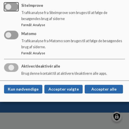
o
SiteImprove
l
Trafikanalyse fra Siteimprove som bruges til at følge de
Lem Stationsskole
d
besøgendes brug af siderne
e
Skolegade 34, 6940 Lem St.
Formål
:
Analyse
t
lem-stationsskole@rksk.dk
Matomo
+45 99 74 18 00
Trafikanalyse fra Matomo som bruges til at følge de besøgendes
EAN NR.
5798004734995
brug af siderne.
Tilgængelighedserklæring
Formål
:
Analyse
Sitemap
Aktiver/deaktivér alle
Brug denne kontakt til at aktivere/deaktivere alle apps.
Kun nødvendige
Accepter valgte
Accepter alle
Cookie politik