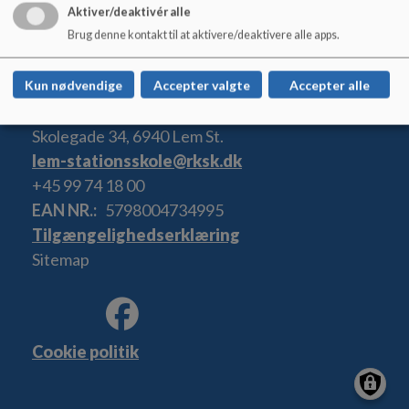
Aktiver/deaktivér alle
Brug denne kontakt til at aktivere/deaktivere alle apps.
Kun nødvendige
Accepter valgte
Accepter alle
Lem Stationsskole
Skolegade 34, 6940 Lem St.
lem-stationsskole@rksk.dk
+45 99 74 18 00
EAN NR.
5798004734995
Tilgængelighedserklæring
Sitemap
Cookie politik