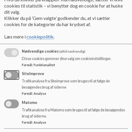
E-mail:
hojmark-bornehus@rksk.dk
o
cookies til statistik – vi benytter dog en cookie for at huske
l
dit valg.
Dagtilbudsleder Jette Kisum
d
Klikker du på ’Gem valgte’ godkender du, at vi sætter
e
cookies for de kategorier du har krydset af.
Åbningstider:
t
Mandag til torsdag kl. 6.30 - 16.45
Læs mere i
cookiepolitik
.
Fredag kl. 6.30 - 15.30
Nødvendige cookies
(altid nødvendig)
Disse cookies gemmer dine valg om cookieindstillinger.
Formål
:
Funktionalitet
SiteImprove
Trafikanalyse fra Siteimprove som bruges til at følge de
besøgendes brug af siderne
Formål
:
Analyse
Matomo
Trafikanalyse fra Matomo som bruges til at følge de besøgendes
brug af siderne.
Dokumenter
Formål
:
Analyse
Kontakt Dagpleje Højmark Velling: