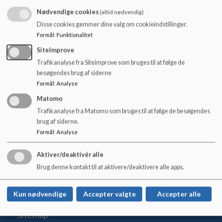
Offentliggørelse af billeder
o
Billeder bliver kun offentliggjort følgende steder:
Nødvendige cookies
(altid nødvendig)
l
d
Disse cookies gemmer dine valg om cookieindstillinger.
Dagtilbuddets hjemmeside
e
Formål
:
Funktionalitet
t
SiteImprove
Dagtilbuddets Facebookside
Trafikanalyse fra Siteimprove som bruges til at følge de
Infoskærme i dagtilbud
besøgendes brug af siderne
Formål
:
Analyse
Matomo
Trafikanalyse fra Matomo som bruges til at følge de besøgendes
brug af siderne.
Formål
:
Analyse
Lem Stationsskole
Skolegade 34, 6940 Lem St.
Aktiver/deaktivér alle
lem-stationsskole@rksk.dk
Brug denne kontakt til at aktivere/deaktivere alle apps.
+45 99 74 18 00
EAN NR.
5798004734995
Kun nødvendige
Accepter valgte
Accepter alle
Tilgængelighedserklæring
Sitemap