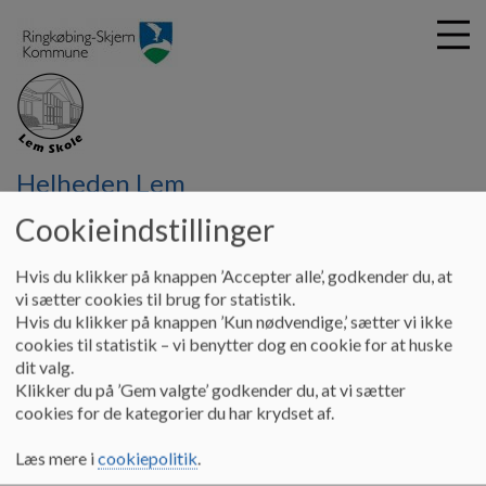
G
Helheden Lem
å
Børnehave Lem
GDPR - Oplysningspligt
t
Cookieindstillinger
i
Oplysningspligt
l
Hvis du klikker på knappen ’Accepter alle’, godkender du, at
h
vi sætter cookies til brug for statistik.
o
Hvis du klikker på knappen ’Kun nødvendige,’ sætter vi ikke
v
Oplysningspligt i forbindelse med indsamling og
cookies til statistik – vi benytter dog en cookie for at huske
e
behandling af personoplysninger
dit valg.
d
Klikker du på ’Gem valgte’ godkender du, at vi sætter
Du kan læse mere om Troldehusets indsamling og behandling
i
cookies for de kategorier du har krydset af.
af personoplysninger på linket -
Oplysningspligt på
n
dagtilbudsområdet
.
d
Læs mere i
cookiepolitik
.
h