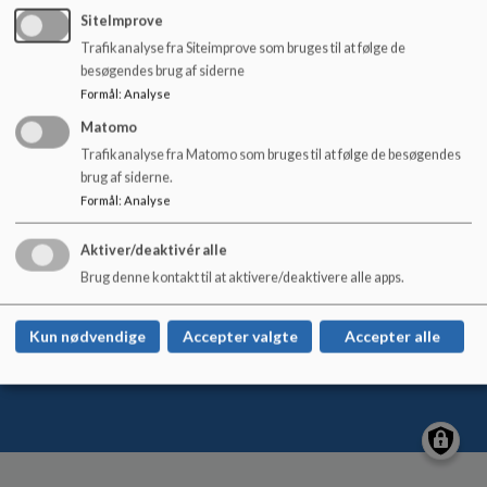
o
SiteImprove
l
Trafikanalyse fra Siteimprove som bruges til at følge de
d
besøgendes brug af siderne
e
Lem Stationsskole
Formål
:
Analyse
t
Skolegade 34, 6940 Lem St.
Matomo
lem-stationsskole@rksk.dk
Trafikanalyse fra Matomo som bruges til at følge de besøgendes
+45 99 74 18 00
brug af siderne.
EAN NR.
5798004734995
Formål
:
Analyse
Tilgængelighedserklæring
Aktiver/deaktivér alle
Sitemap
Brug denne kontakt til at aktivere/deaktivere alle apps.
Kun nødvendige
Accepter valgte
Accepter alle
Cookie politik