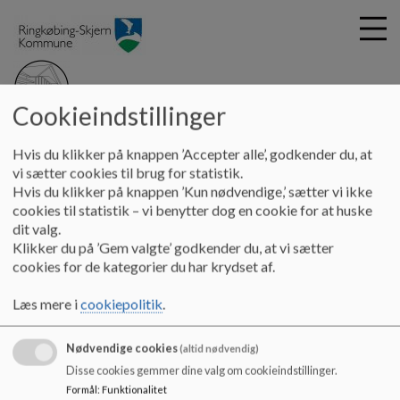
Cookieindstillinger
G
Helheden Lem
Hvis du klikker på knappen ’Accepter alle’, godkender du, at
å
Lem Skole
Om skolen
Børne- og familiepolitik
vi sætter cookies til brug for statistik.
t
Hvis du klikker på knappen ’Kun nødvendige,’ sætter vi ikke
i
cookies til statistik – vi benytter dog en cookie for at huske
Børne- og familiepolitik
l
dit valg.
h
Klikker du på ’Gem valgte’ godkender du, at vi sætter
o
cookies for de kategorier du har krydset af.
v
Link til kommunens børne- og familiepolitik:
e
Læs mere i
cookiepolitik
.
d
https://www.rksk.dk/om-kommunen/politikker-og-
i
strategier#accordion-4
Nødvendige cookies
n
(altid nødvendig)
d
Disse cookies gemmer dine valg om cookieindstillinger.
h
Formål
:
Funktionalitet