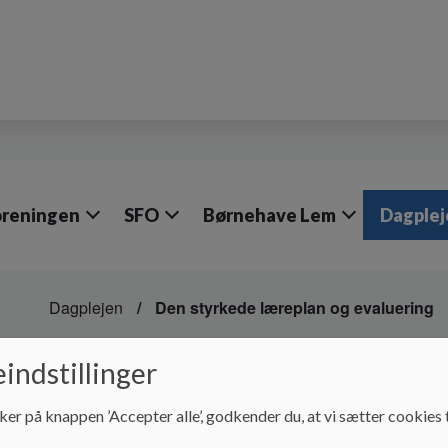
oreningen
SFO
Børnehave Lem
Dagplej
Dagplejen
Den styrkede læreplan og evaluering
Den styrkede lærepla
indstillinger
ker på knappen ’Accepter alle’, godkender du, at vi sætter cookies t
Her kan du læse om den styrkede læreplan og evaluering f