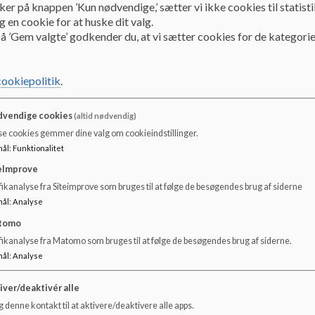
Højmark/Vellling.
ker på knappen ’Kun nødvendige,’ sætter vi ikke cookies til statisti
 en cookie for at huske dit valg.
å ’Gem valgte’ godkender du, at vi sætter cookies for de kategorie
cookiepolitik
.
vendige cookies
(altid nødvendig)
se cookies gemmer dine valg om cookieindstillinger.
mål
:
Funktionalitet
eImprove
ikanalyse fra Siteimprove som bruges til at følge de besøgendes brug af siderne
mål
:
Analyse
tomo
fikanalyse fra Matomo som bruges til at følge de besøgendes brug af siderne.
mål
:
Analyse
iver/deaktivér alle
 denne kontakt til at aktivere/deaktivere alle apps.