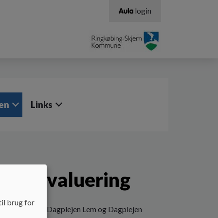
login
en
Links
n og evaluering
il brug for
or henholdsvis Dagplejen Lem og Dagplejen