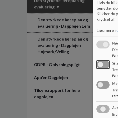
Den styrkede læreplan og
Hvis du klik
evaluering
benytter dog
Klikker du p
krydset af.
Den styrkede læreplan og
evaluering - Dagplejen Lem
Læs mere i
Den styrkede læreplan og
Nød
evaluering - Dagplejen
Dis
Højmark/Velling
For
Sit
GDPR - Oplysningspligt
Traf
For
App'en Dagplejen
Ma
Tilsynsrapport for hele
Tra
dagplejen
For
Akt
Brug