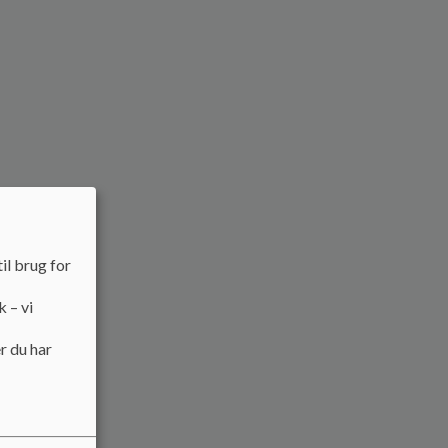
il brug for
k – vi
r du har