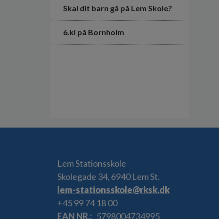
Skal dit barn gå på Lem Skole?
6.kl på Bornholm
Lem Stationsskole
Skolegade 34, 6940 Lem St.
lem-stationsskole@rksk.dk
+45 99 74 18 00
EAN NR.
5798004734995