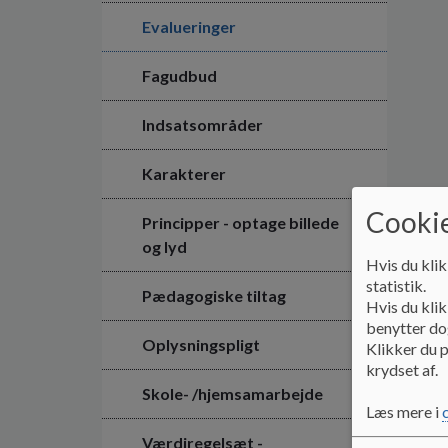
Evalueringer
Fagudbud
Indsatsområder
Karakterer
Cookie
Principper - optage billede
og lyd
Hvis du klik
statistik.
Pædagogiske tiltag
Hvis du klik
benytter dog
Oplysningspligt
Klikker du p
krydset af.
Skole- /hjemsamarbejde
Læs mere i
Værdiregelsæt -