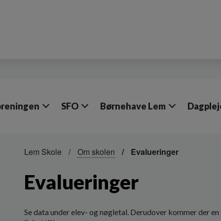
oreningen
SFO
Børnehave Lem
Dagplej
Lem Skole
Om skolen
Evalueringer
Evalueringer
Se data under elev- og nøgletal. Derudover kommer der en 