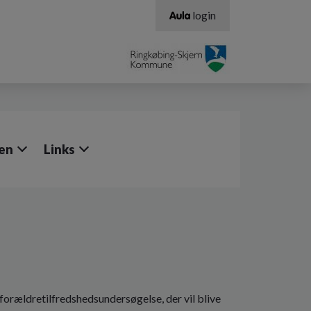
login
en
Links
forældretilfredshedsundersøgelse, der vil blive