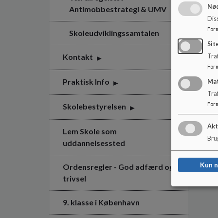
Nød
Antimobbestrategi & UMV
Dis
For
Skoleudviklingssamtalen
Sit
Kontakt
Traf
For
Praktisk Info
Ma
Tra
For
Skolebestyrelsen
Akt
Lem Skole som
Brug
uddannelsessted
Kun 
Ordensregler - God adfærd og
trivsel
9. klasse i København