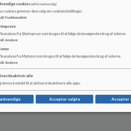
vendige cookies
(altid nødvendig)
se cookies gemmer dine valg om cookieindstillinger.
mål
:
Funktionalitet
eImprove
ikanalyse fra Siteimprove som bruges til at følge de besøgendes brug af siderne
mål
:
Analyse
tomo
fikanalyse fra Matomo som bruges til at følge de besøgendes brug af siderne.
mål
:
Analyse
iver/deaktivér alle
 denne kontakt til at aktivere/deaktivere alle apps.
nødvendige
Accepter valgte
Accepter 