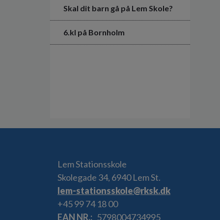
Skal dit barn gå på Lem Skole?
6.kl på Bornholm
Lem Stationsskole
Skolegade 34, 6940 Lem St.
lem-stationsskole@rksk.dk
+45 99 74 18 00
EAN NR.
5798004734995