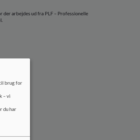
 der arbejdes ud fra PLF – Professionelle
l.
il brug for
k – vi
r du har