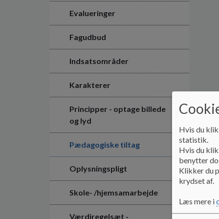
Evalueringer
Fagudbud
Indsatsområder
Karakterer
Cookie
Principper - optage billede
og lyd
Hvis du klik
statistik.
Pædagogiske tiltag
Hvis du klik
benytter dog
Oplysningspligt
Klikker du p
krydset af.
Skole- /hjemsamarbejde
Læs mere i
Værdiregelsæt -