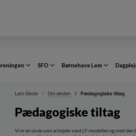
oreningen
SFO
Børnehave Lem
Dagplej
Lem Skole
Om skolen
Pædagogiske tiltag
Pædagogiske tiltag
Vi er en skole som arbejder med LP-modellen og med den ba