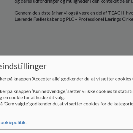
og deres udfordringer og muligheder i den kontekst de er i.
Gennem de sidste år har vi også være en del af TEACH, hvor
Lærende Fælleskaber og PLC – Professionel Lærings Cirke
indstillinger
ker på knappen ’Accepter alle’, godkender du, at vi sætter cookies t
ker på knappen ’Kun nødvendige,’ sætter vi ikke cookies til statisti
 en cookie for at huske dit valg.
å ’Gem valgte’ godkender du, at vi sætter cookies for de kategorie
cookiepolitik
.