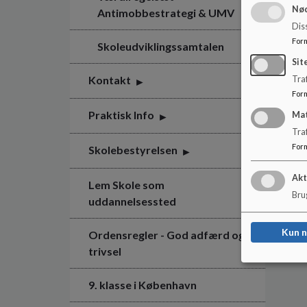
Nød
Antimobbestrategi & UMV
Dis
For
Skoleudviklingssamtalen
Sit
Kontakt
Traf
For
Praktisk Info
Ma
Tra
For
Skolebestyrelsen
Akt
Lem Skole som
Brug
uddannelsessted
Kun 
Ordensregler - God adfærd og
trivsel
9. klasse i København