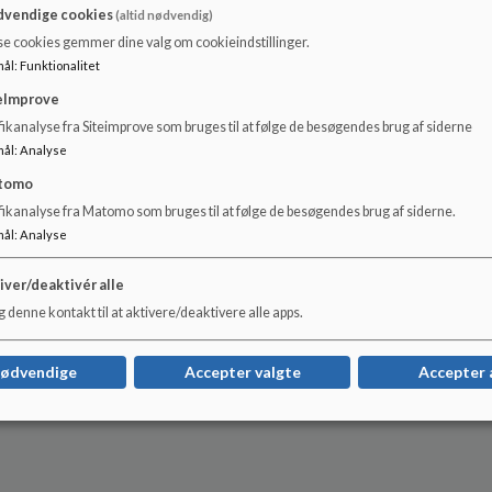
vendige cookies
(altid nødvendig)
se cookies gemmer dine valg om cookieindstillinger.
mål
:
Funktionalitet
eImprove
ikanalyse fra Siteimprove som bruges til at følge de besøgendes brug af siderne
mål
:
Analyse
tomo
fikanalyse fra Matomo som bruges til at følge de besøgendes brug af siderne.
mål
:
Analyse
iver/deaktivér alle
 denne kontakt til at aktivere/deaktivere alle apps.
nødvendige
Accepter valgte
Accepter 