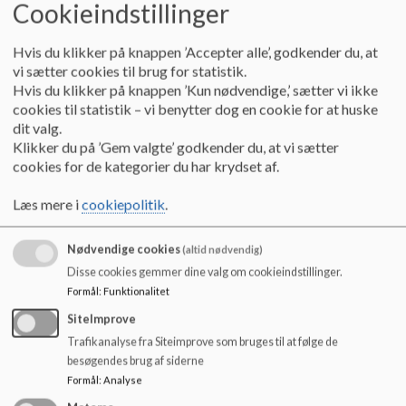
Cookieindstillinger
o
Ditte Green Enevoldsen
l
ditte.enevoldsen@rksk.dk
d
Hvis du klikker på knappen ’Accepter alle’, godkender du, at
e
vi sætter cookies til brug for statistik.
t
Tlf. nr. 99741800
Hvis du klikker på knappen ’Kun nødvendige,’ sætter vi ikke
Direkte tlf. nr. 99742871
cookies til statistik – vi benytter dog en cookie for at huske
dit valg.
Telefontid hverdage 9.00-12.00.
Klikker du på ’Gem valgte’ godkender du, at vi sætter
cookies for de kategorier du har krydset af.
SFO leder:
Læs mere i
cookiepolitik
.
Hanne Haastrup - 99742870 - mobil 51851051
Hannes kontortid:
Nødvendige cookies
(altid nødvendig)
Mandag kl. 8.15-12.00
Disse cookies gemmer dine valg om cookieindstillinger.
onsdag kl. 8.15-10.00
Formål
:
Funktionalitet
Fredag kl. 8.15-12.00
SiteImprove
SFO - 99742873
Trafikanalyse fra Siteimprove som bruges til at følge de
besøgendes brug af siderne
Teknik / Service
Formål
:
Analyse
Kontakt: Lars Visholm Worm Thomsen