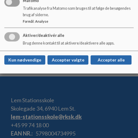
Matomo
lars.visholm@rksk.dk
Trafikanalyse fra Matomo som bruges til at følge de besøgendes
Tlf. 99742869 - mobil 40553636
brug af siderne.
Formål
:
Analyse
Aktiver/deaktivér alle
Brug denne kontakt til at aktivere/deaktivere alle apps.
Kun nødvendige
Accepter valgte
Accepter alle
Lem Stationsskole
Skolegade 34, 6940 Lem St.
lem-stationsskole@rksk.dk
+45 99 74 18 00
EAN NR.
5798004734995