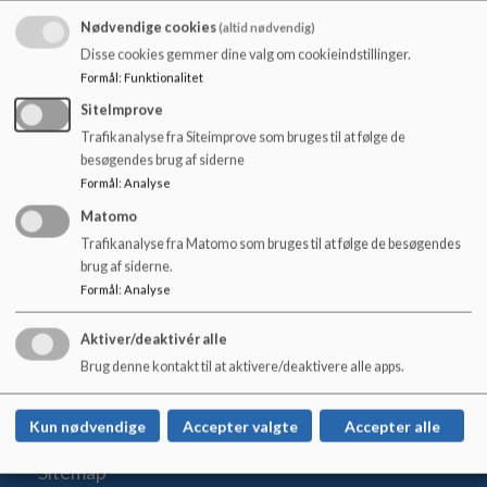
Eller
o
Nødvendige cookies
(altid nødvendig)
l
For en husstand 300,00
d
Disse cookies gemmer dine valg om cookieindstillinger.
e
Formål
:
Funktionalitet
Pengene sættes ind på konto 7670 2659642, husk at skrive
t
SiteImprove
navnet på indbetaleren.
Trafikanalyse fra Siteimprove som bruges til at følge de
Støtteforeningen og Lem st Skole takker for støtten
besøgendes brug af siderne
Formål
:
Analyse
Matomo
Trafikanalyse fra Matomo som bruges til at følge de besøgendes
brug af siderne.
Formål
:
Analyse
Lem Stationsskole
Skolegade 34, 6940 Lem St.
Aktiver/deaktivér alle
lem-stationsskole@rksk.dk
Brug denne kontakt til at aktivere/deaktivere alle apps.
+45 99 74 18 00
EAN NR.
5798004734995
Kun nødvendige
Accepter valgte
Accepter alle
Tilgængelighedserklæring
Sitemap