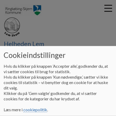
G
Helheden Lem
å
Støtteforeningen
Kontingent
t
Cookieindstillinger
i
Kontingent
l
Hvis du klikker på knappen ’Accepter alle’, godkender du, at
h
vi sætter cookies til brug for statistik.
o
Hvis du klikker på knappen ’Kun nødvendige,’ sætter vi ikke
v
Kontingent til støtteforeningen
cookies til statistik – vi benytter dog en cookie for at huske
e
dit valg.
Ønsker du at støtte Lem st. Skoles støtteforening, kan det
d
Klikker du på ’Gem valgte’ godkender du, at vi sætter
gøres ved at indbetale:
i
cookies for de kategorier du har krydset af.
n
Pr. person 200,00
d
Læs mere i
cookiepolitik
.
h