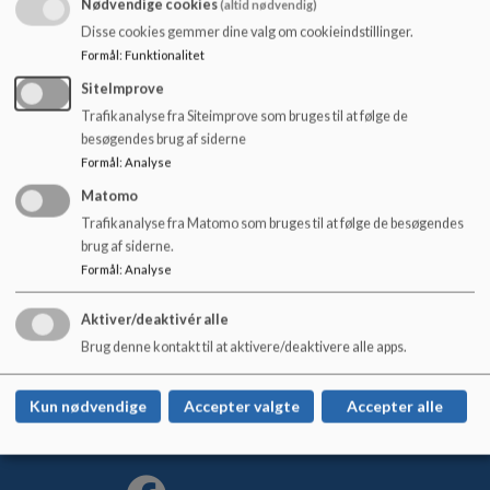
Nødvendige cookies
(altid nødvendig)
o
l
Disse cookies gemmer dine valg om cookieindstillinger.
Anette Hansen, medarbejder rep. Fra dagplejen
d
Formål
:
Funktionalitet
Højmark/Velling og Lem.
e
SiteImprove
t
Maiken Klavsen og Bettina Hollmann, medarbejder rep.
Trafikanalyse fra Siteimprove som bruges til at følge de
Fra vuggestuen og børnehaven.
besøgendes brug af siderne
Formål
:
Analyse
Matomo
Trafikanalyse fra Matomo som bruges til at følge de besøgendes
brug af siderne.
Lem Stationsskole
Formål
:
Analyse
Skolegade 34, 6940 Lem St.
lem-stationsskole@rksk.dk
Aktiver/deaktivér alle
+45 99 74 18 00
Brug denne kontakt til at aktivere/deaktivere alle apps.
EAN NR.
5798004734995
Tilgængelighedserklæring
Kun nødvendige
Accepter valgte
Accepter alle
Sitemap