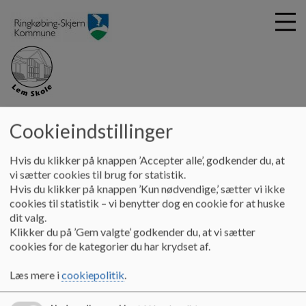
G
Helheden Lem
å
Cookieindstillinger
Børnehave Lem
Forældrebestyrelse - Troldehuset
t
i
Hvis du klikker på knappen ’Accepter alle’, godkender du, at
Forældrebestyrelse - Troldehuset
l
vi sætter cookies til brug for statistik.
h
Hvis du klikker på knappen ’Kun nødvendige,’ sætter vi ikke
o
cookies til statistik – vi benytter dog en cookie for at huske
v
Forældrebestyrelsen for Troldehuset:
dit valg.
e
Klikker du på ’Gem valgte’ godkender du, at vi sætter
d
Formand Annemette Welander-Raabjerg
cookies for de kategorier du har krydset af.
i
Næstformand Anne Bonde Kallesøe
n
Kasserer Natasja Due Stampe
Læs mere i
cookiepolitik
.
d
Dorte Bonde
h
Viki Kamp