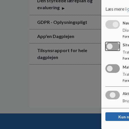
Den styrkede læreplan og
evaluering
Læs mere i
GDPR - Oplysningspligt
Nød
Dis
App'en Dagplejen
For
Sit
Tilsynsrapport for hele
Traf
dagplejen
For
Ma
Tra
For
Akt
Brug
Kun 