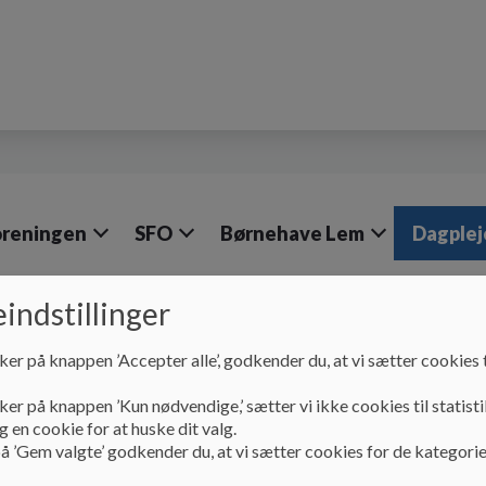
oreningen
SFO
Børnehave Lem
Dagplej
indstillinger
Dagplejen
Velkommen til Dagplejen Højmark, Vell
ker på knappen ’Accepter alle’, godkender du, at vi sætter cookies t
Velkommen til Dagple
ker på knappen ’Kun nødvendige,’ sætter vi ikke cookies til statisti
Velling, Lem
 en cookie for at huske dit valg.
å ’Gem valgte’ godkender du, at vi sætter cookies for de kategorie