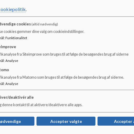
Der er 6 dagplejere tilknyttet den kommunale daginstitut
cookiepolitik
.
meget af naturen og bruger den til leg og læring.
Dagplejens åbningstid ligger fortrinsvis mandag til torsdag f
vendige cookies
(altid nødvendig)
se cookies gemmer dine valg om cookieindstillinger.
Dagplejernes arbejde består i at give børnene nogle trygge
mål
:
Funktionalitet
og udvikle sig, inden de skal videre ud i den store verden.
eImprove
Dagplejen arbejder i det daglige med pædagogiske lærepl
ikanalyse fra Siteimprove som bruges til at følge de besøgendes brug af siderne
Dagplejen og børnehaven arbejder ud fra samme overordn
mål
:
Analyse
tomo
Dokumenter
fikanalyse fra Matomo som bruges til at følge de besøgendes brug af siderne.
Velkommen til dagplejen
mål
:
Analyse
iver/deaktivér alle
 denne kontakt til at aktivere/deaktivere alle apps.
nødvendige
Accepter valgte
Accepter 