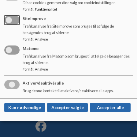
Skriv en e-mail til
lem-stationsskole@rksk.dk
eller ring til
o
Disse cookies gemmer dine valg om cookieindstillinger.
skolen på tlf.
99741800.
l
Formål
:
Funktionalitet
d
SiteImprove
Vi glæder os til at se dig.
e
Trafikanalyse fra Siteimprove som bruges til at følge de
t
besøgendes brug af siderne
Formål
:
Analyse
Matomo
Trafikanalyse fra Matomo som bruges til at følge de besøgendes
Lem Stationsskole
brug af siderne.
Skolegade 34, 6940 Lem St.
Formål
:
Analyse
lem-stationsskole@rksk.dk
+45 99 74 18 00
Aktiver/deaktivér alle
EAN NR.
5798004734995
Brug denne kontakt til at aktivere/deaktivere alle apps.
Tilgængelighedserklæring
Sitemap
Kun nødvendige
Accepter valgte
Accepter alle