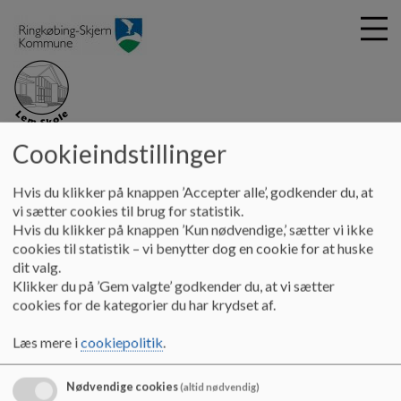
G
Helheden Lem
Cookieindstillinger
å
Lem Skole
Skal dit barn gå på Lem Skole?
t
Hvis du klikker på knappen ’Accepter alle’, godkender du, at
i
vi sætter cookies til brug for statistik.
Skal dit barn evt. gå på Lem Skole?
l
Hvis du klikker på knappen ’Kun nødvendige,’ sætter vi ikke
h
cookies til statistik – vi benytter dog en cookie for at huske
Se her og book en rundvisning - klik
o
dit valg.
v
Klikker du på ’Gem valgte’ godkender du, at vi sætter
for info
e
cookies for de kategorier du har krydset af.
d
i
Læs mere i
cookiepolitik
.
Skal dit barn evt. gå på Lem Skole, så ring eller skriv og få
n
booket en rundvisning på Lem Stationsskole.
d
Nødvendige cookies
h
(altid nødvendig)